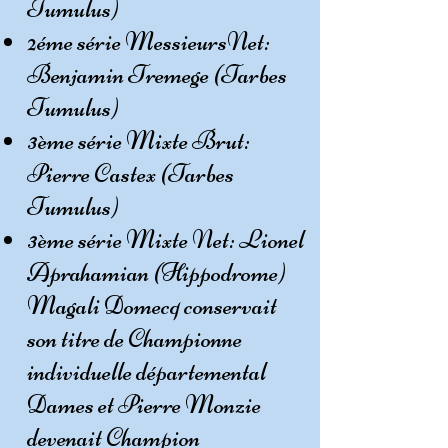
Tumulus)
2éme série MessieursNet:
Benjamin Tremege (Tarbes
Tumulus)
3ème série Mixte Brut:
Pierre Castex (Tarbes
Tumulus)
3ème série Mixte Net: Lionel
Aprahamian (Hippodrome)
Magali Domecq conservait
son titre de Championne
individuelle départemental
Dames et Pierre Monzie
devenait Champion