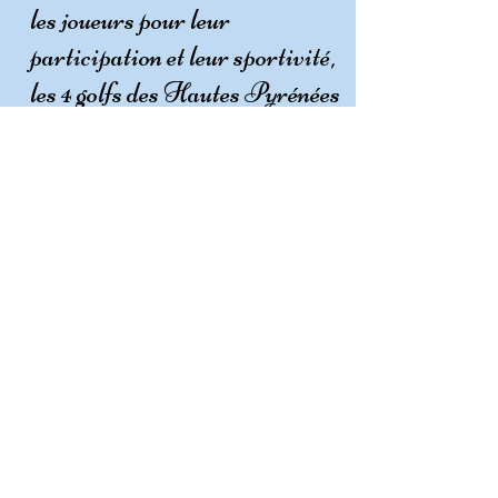
les joueurs pour leur
participation et leur sportivité,
les 4 golfs des Hautes Pyrénées
pour leur accueil,Les
Associations sportives pour
leur aide, les Sponsors de la
CoupeHP 2024, André Alas,
Alain Marquette et
Raymond R ozan du comité
d’organisation de la CoupeHP
et l'assistance souriante de
Elizabeth Bonnaventure et
Sylvie Prempain.
Rendez vous en 2026 pour la