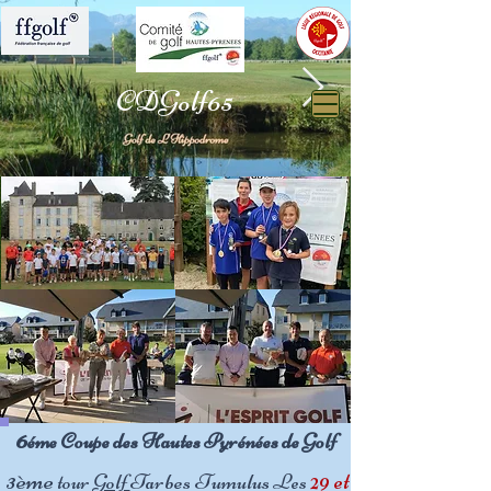
CDGolf65
Hippodrome.jpg
Hippodrome
6
éme Coupe des Hautes Pyrénées
de Golf
3
ème
29 et
tour
Golf
Tarbes Tumulus
Les